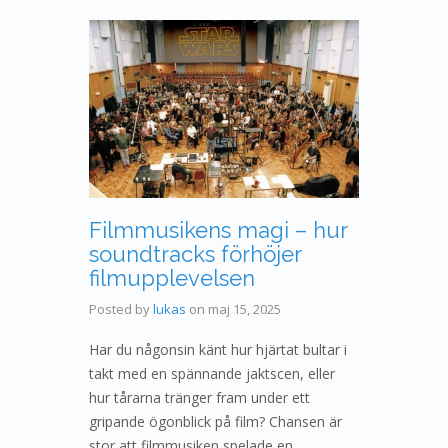
Filmmusikens magi – hur
soundtracks förhöjer
filmupplevelsen
Posted by
lukas
on
maj 15, 2025
Har du någonsin känt hur hjärtat bultar i
takt med en spännande jaktscen, eller
hur tårarna tränger fram under ett
gripande ögonblick på film? Chansen är
stor att filmmusiken spelade en