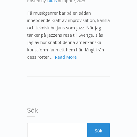
Posted by
lukas
on
april 7, 2025
Få musikgenrer bär på en sådan
inneboende kraft av improvisation, känsla
och teknisk briljans som jazz. När jag
tänker på jazzens resa till Sverige, slås
jag av hur snabbt denna amerikanska
konstform fann ett hem här, långt från
dess rötter …
Read More
Sök