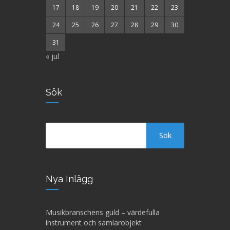
17
18
19
20
21
22
23
24
25
26
27
28
29
30
31
« jul
Sök
Nya Inlägg
Musikbranschens guld – värdefulla
instrument och samlarobjekt