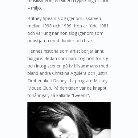
musikvideon, en video i typisk high school
– miljö.
Britney Spears slog igenom i skarven
mellan 1998 och 1999. Hon är född 1981
och var ung när hon slog igenom som
popstjärna med dunder och brak.
Hennes historia som artist börjar ännu
tidigare. Redan som barn tog hon för sig
och intog scenen på tv tillsammans med
bland andra Christina Aguilera och Justin
Timberlake i Disneys tv-program Mickey
Mouse Club. På den tiden var de knappt
tonåringar, så kallade ”tweens”.