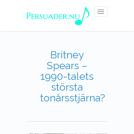
Toggle
navigation
Britney
Spears –
1990-talets
största
tonårsstjärna?